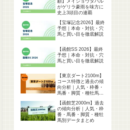
顧】メイショウタバル
がゲリラ豪雨を味方に
史上3頭目の連覇
【宝塚記念2026】最終
予想｜本命・対抗・穴
馬と買い目を徹底解説
【函館SS 2026】最終
予想｜本命・対抗・穴
馬と買い目を徹底解説
【東京ダート2100m】
コース特徴と過去の傾
向分析｜人気・枠番・
馬番・脚質・種牡馬別
データ
【函館芝2000m】過去
の傾向分析｜人気・枠
番・馬番・脚質・種牡
馬別データまとめ