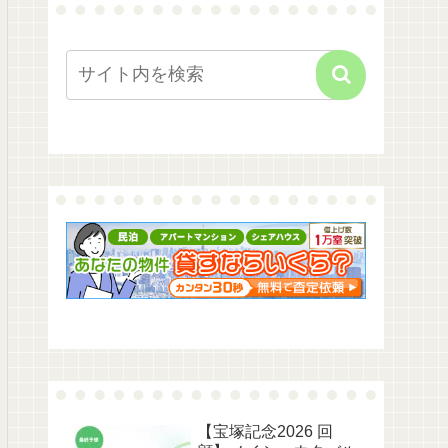
【宝塚記念2026 回