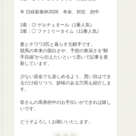
🎯 日経新春杯2026 本命、対抗 的中
1着：◎ ゲルチュタール（1番人気）
2着：◯ ファミリータイム（11番人気）
妻とチワワ2匹と暮らす元騎手です。
競馬の本来の面白さや、予想の奥深さを“騎
手目線”から伝えたいという思いで記事を更
新しています。
少ない資金でも楽しめるよう、買い目はでき
るだけ絞りつつ、妙味のある穴馬も紹介しま
す。
皆さんの馬券的中のお手伝いができれば嬉し
いです。
どうぞよろしくお願いいたします。