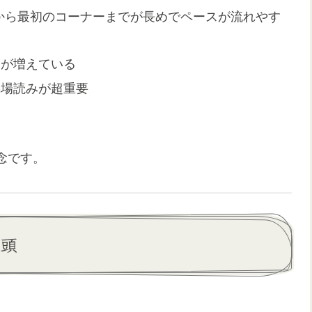
トから最初のコーナーまでが長めでペースが流れやす
走が増えている
馬場読みが超重要
念です。
3頭