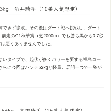
3kg 酒井騎手（10番人気想定）
揮できず惨敗。その後はダート戦へ挑戦し、ダート
。前走のG1秋華賞（芝2000m）でも勝ち馬から0.7秒
内容は悪くありませんでした。
ないタイプで、起伏が多くパワーを要する福島コー
らに今回はハンデ53kgと軽量。展開一つで一発が
56kg 富田騎手（15番人気想定）