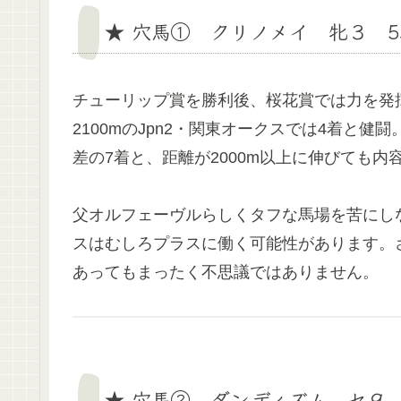
★ 穴馬① クリノメイ 牝３ 5
チューリップ賞を勝利後、桜花賞では力を発
2100mのJpn2・関東オークスでは4着と健闘
差の7着と、距離が2000m以上に伸びても
父オルフェーヴルらしくタフな馬場を苦にし
スはむしろプラスに働く可能性があります。さ
あってもまったく不思議ではありません。
★ 穴馬② ダンディズム セ９ 