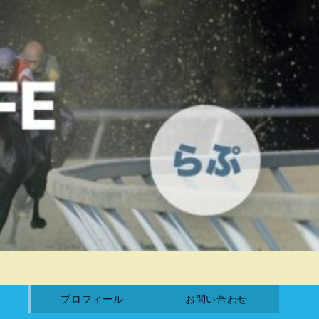
プロフィール
お問い合わせ