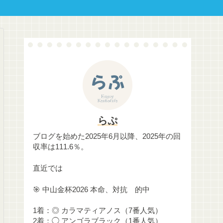
らぷ
ブログを始めた2025年6月以降、2025年の回
収率は111.6％。
直近では
🎯 中山金杯2026 本命、対抗 的中
1着：◎ カラマティアノス（7番人気）
2着：◯ アンゴラブラック（1番人気）