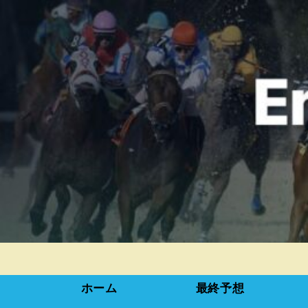
ホーム
最終予想