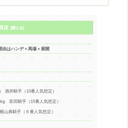
目次
理由はハンデ＋馬場＋展開
g 酒井騎手（10番人気想定）
kg 富田騎手（15番人気想定）
g 横山典騎手（６番人気想定）