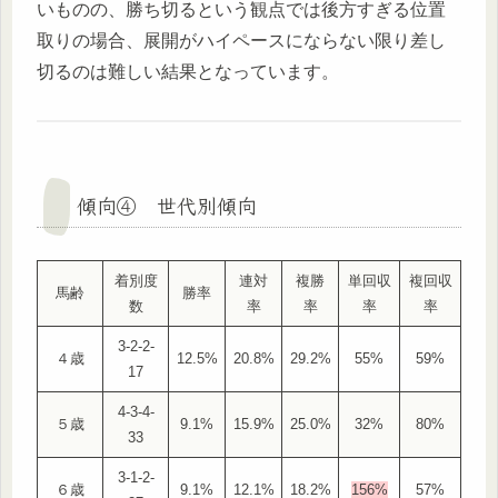
いものの、勝ち切るという観点では後方すぎる位置
取りの場合、展開がハイペースにならない限り差し
切るのは難しい結果となっています。
傾向④ 世代別傾向
着別度
連対
複勝
単回収
複回収
馬齢
勝率
数
率
率
率
率
3-2-2-
４歳
12.5%
20.8%
29.2%
55%
59%
17
4-3-4-
５歳
9.1%
15.9%
25.0%
32%
80%
33
3-1-2-
６歳
9.1%
12.1%
18.2%
156%
57%