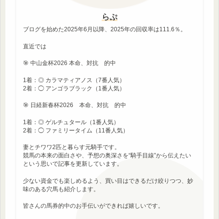
らぷ
ブログを始めた2025年6月以降、2025年の回収率は111.6％。
直近では
🎯 中山金杯2026 本命、対抗 的中
1着：◎ カラマティアノス（7番人気）
2着：◯ アンゴラブラック（1番人気）
🎯 日経新春杯2026 本命、対抗 的中
1着：◎ ゲルチュタール（1番人気）
2着：◯ ファミリータイム（11番人気）
妻とチワワ2匹と暮らす元騎手です。
競馬の本来の面白さや、予想の奥深さを“騎手目線”から伝えたい
という思いで記事を更新しています。
少ない資金でも楽しめるよう、買い目はできるだけ絞りつつ、妙
味のある穴馬も紹介します。
皆さんの馬券的中のお手伝いができれば嬉しいです。