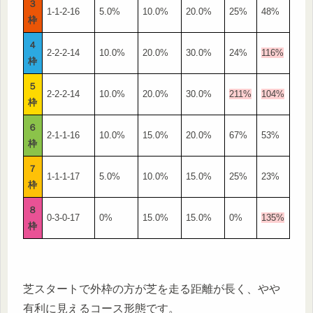
３
1-1-2-16
5.0%
10.0%
20.0%
25%
48%
枠
４
2-2-2-14
10.0%
20.0%
30.0%
24%
116%
枠
５
2-2-2-14
10.0%
20.0%
30.0%
211%
104%
枠
６
2-1-1-16
10.0%
15.0%
20.0%
67%
53%
枠
７
1-1-1-17
5.0%
10.0%
15.0%
25%
23%
枠
８
0-3-0-17
0%
15.0%
15.0%
0%
135%
枠
芝スタートで外枠の方が芝を走る距離が長く、やや
有利に見えるコース形態です。