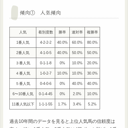
傾向① 人気傾向
人気
着別度数
勝率
連対率
複勝率
1番人気
4-2-2-2
40.0%
60.0%
80.0%
2番人気
4-1-0-5
40.0%
50.0%
50.0%
３番人気
0-1-1-8
0%
10.0%
20.0%
４番人気
1-0-2-7
10.0%
10.0%
30.0%
５番人気
0-4-0-6
0%
40.0%
40.0%
6〜10番人気
0-1-4-45
0%
2.0%
10.0%
11番人気以下
1-1-1-55
1.7%
3.4%
5.2%
過去10年間のデータを見ると上位人気馬の信頼度は