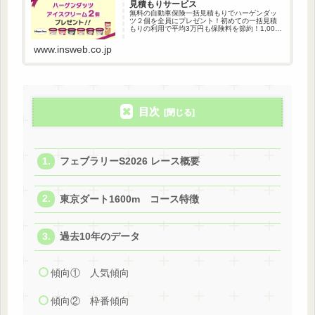
見積もりサービス
無料の自動車保険一括見積もりでハーゲンダッ
ツ２個を全員にプレゼント！初めての一括見積
もりの利用で平均3万円も保険料を節約！1,000
万人以上が利用している自動車保険一括見積も
りです。
www.insweb.co.jp
目次
フェブラリーS2026 レース概要
東京ダート1600m コース特徴
過去10年のデータ
傾向① 人気傾向
傾向② 枠番傾向