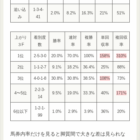
追い込
1-3-4-
2.0%
8.2%
16.3%
21%
51%
み
41
上がり
着別度
連対
複勝
単回
複回収
勝率
３F
数
率
率
収率
率
1位
2-5-3-0
20.0%
70.0%
100%
158%
310%
2位
1-1-2-7
9.1%
18.2%
36.4%
25%
88%
3位
4-0-1-8
30.8%
30.8%
38.5%
108%
73%
2-2-3-
4〜5位
9.5%
19.0%
33.3%
40%
171%
14
1-2-1-
6位以下
1.0%
2.9%
3.9%
36%
20%
99
馬券内率だけを見ると脚質間で大きな差は見られな