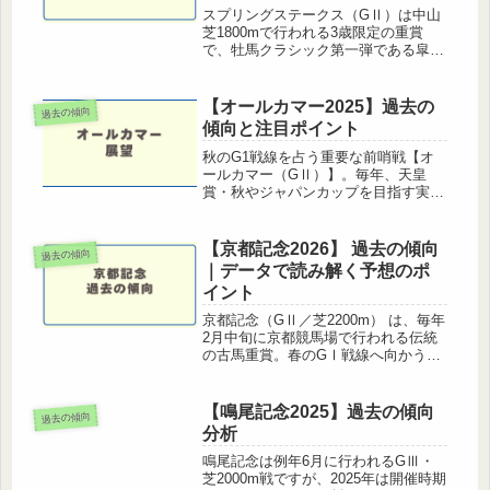
スプリングステークス（GⅡ）は中山
芝1800mで行われる3歳限定の重賞
で、牡馬クラシック第一弾である皐月
賞のトライアルレースです。上位3頭
には皐月賞の優先出走権が与えられま
す。この記事では過去10年のデータや
【オールカマー2025】過去の
過去の傾向
コース傾向をもとに、スプリングス...
傾向と注目ポイント
秋のG1戦線を占う重要な前哨戦【オ
ールカマー（GⅡ）】。毎年、天皇
賞・秋やジャパンカップを目指す実力
馬が集結し、注目度の高い一戦です。
ここではオールカマーの過去10年の傾
向データを振り返り、予想の参考にな
【京都記念2026】 過去の傾向
過去の傾向
るポイントをまとめます。オールカマ
｜データで読み解く予想のポ
ー...
イント
京都記念（GⅡ／芝2200m） は、毎年
2月中旬に京都競馬場で行われる伝統
の古馬重賞。春のGⅠ戦線へ向かう有
力馬が始動戦として選ぶケースが多
く、実力馬と実績馬がぶつかり合う注
目レースです。今回は「過去傾向」か
【鳴尾記念2025】過去の傾向
過去の傾向
ら勝ち馬の特徴・予想のヒントを詳...
分析
鳴尾記念は例年6月に行われるGⅢ・
芝2000m戦ですが、2025年は開催時期