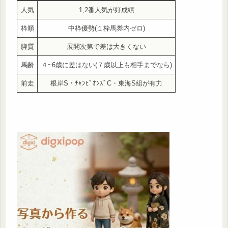
人気
1,2番人気が好成績
枠順
中枠優勢(１枠馬券内ゼロ)
脚質
展開次第で差は大きくない
馬齢
４~6歳に差はない(７歳以上も相手までなら)
前走
根岸S・ﾁｬﾝﾋﾟｵﾝｽﾞC・東海S組が有力