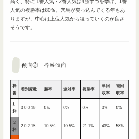
高く、特に 1番人気・2番人気は4勝ずつを挙げ、1番
人気の複勝率は80％。穴馬が突っ込んでくる年もあ
りますが、中心は上位人気から狙っていくのが良さ
そうです。
傾向② 枠番傾向
枠
単回
複回
着別度数
勝率
連対率
複勝率
番
収率
収率
1
0-0-0-19
0％
0%
0%
0%
0%
枠
２
2-0-2-15
10.5%
10.5%
21.1%
43%
58%
枠