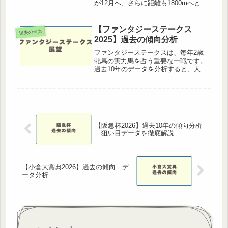
が12月へ、さらに距離も1800mへと大
きく変更されました。条件がガラッと
変わることで、これまでの鳴尾記念の
傾向がそのまま通用するとは限りませ
【ファンタジーステークス
過去の傾向
ん。そこで今回は、今年...
2025】過去の傾向分析
ファンタジーステークスは、毎年2歳
牝馬の実力馬を占う重要な一戦です。
過去10年のデータを分析すると、人
気・脚質・枠順・前走傾向に一定の傾
向が見えてきます。ここでは、初心者
から中級者まで理解しやすく、今年の
予想にも役立つ形で整理しました。基
本...
【阪急杯2026】過去10年の傾向分析
｜狙い目データを徹底解説
【小倉大賞典2026】過去の傾向｜デ
ータ分析