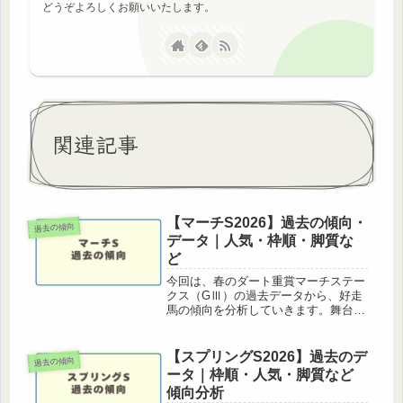
どうぞよろしくお願いいたします。
関連記事
【マーチS2026】過去の傾向・
過去の傾向
データ｜人気・枠順・脚質な
ど
今回は、春のダート重賞マーチステー
クス（GⅢ）の過去データから、好走
馬の傾向を分析していきます。舞台は
中山競馬場ダート1800m。ハンデ戦と
いうこともあり、毎年波乱が起きやす
い重賞として知られています。実際に
【スプリングS2026】過去のデ
過去の傾向
過去には3連単100万円超の高配...
ータ｜枠順・人気・脚質など
傾向分析