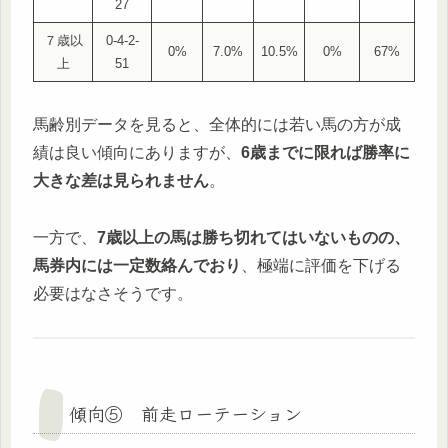
27
７歳以
0-4-2-
0%
7.0%
10.5%
0%
67%
上
51
馬齢別データを見ると、全体的には若い馬の方が成
績は良い傾向にありますが、
6歳までに限れば勝率に
大きな差は見られません
。
一方で、
7歳以上の馬は勝ち切れてはいないものの、
馬券内には一定数絡んでおり
、極端に評価を下げる
必要はなさそうです。
傾向⑤ 前走ローテーション