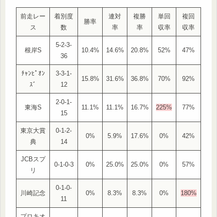
前走レー
着別度
連対
複勝
単回
複回
勝率
ス
数
率
率
収率
収率
5-2-3-
根岸S
10.4%
14.6%
20.8%
52%
47%
36
ﾁｬﾝﾋﾟｵﾝ
3-3-1-
15.8%
31.6%
36.8%
70%
92%
ｽﾞ
12
2-0-1-
東海S
11.1%
11.1%
16.7%
225%
77%
15
東京大賞
0-1-2-
0%
5.9%
17.6%
0%
42%
典
14
JCBスプ
0-1-0-3
0%
25.0%
25.0%
0%
57%
リ
0-1-0-
川崎記念
0%
8.3%
8.3%
0%
180%
11
プロキオ