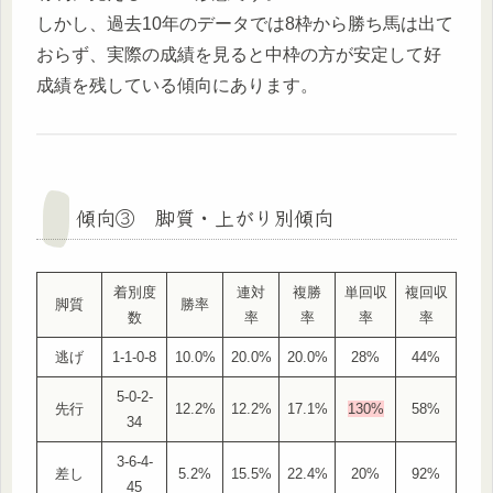
しかし、過去10年のデータでは8枠から勝ち馬は出て
おらず、実際の成績を見ると中枠の方が安定して好
成績を残している傾向にあります。
傾向③ 脚質・上がり別傾向
着別度
連対
複勝
単回収
複回収
脚質
勝率
数
率
率
率
率
逃げ
1-1-0-8
10.0%
20.0%
20.0%
28%
44%
5-0-2-
先行
12.2%
12.2%
17.1%
130%
58%
34
3-6-4-
差し
5.2%
15.5%
22.4%
20%
92%
45