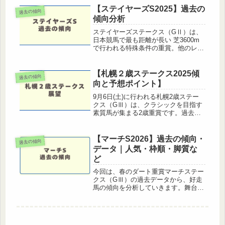
やすい条件を詳しく解説します。京阪
【ステイヤーズS2025】過去の
過去の傾向
杯で馬券的中を狙うためのポイント
傾向分析
を...
ステイヤーズステークス（GⅡ）は、
日本競馬で最も距離が長い 芝3600m
で行われる特殊条件の重賞。他のレー
スとは求められる適性が全く異なるた
め、毎年 過去傾向がそのまま結果に
直結しやすい のが特徴です。この記
【札幌２歳ステークス2025傾
過去の傾向
事では、過去10年のデータをも...
向と予想ポイント】
9月6日(土)に行われる札幌2歳ステー
クス（GⅢ）は、クラシックを目指す
素質馬が集まる2歳重賞です。過去の
勝ち馬からもソダシやジオグリフな
ど、のちにG1を制した馬が出てお
り、将来性を占う重要な一戦となって
【マーチS2026】過去の傾向・
過去の傾向
います。ここでは札幌2歳Sの過去傾
データ｜人気・枠順・脚質な
向...
ど
今回は、春のダート重賞マーチステー
クス（GⅢ）の過去データから、好走
馬の傾向を分析していきます。舞台は
中山競馬場ダート1800m。ハンデ戦と
いうこともあり、毎年波乱が起きやす
い重賞として知られています。実際に
過去には3連単100万円超の高配...