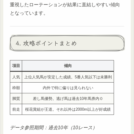
重視したローテーションが結果に直結しやすい傾向
となっています。
4. 攻略ポイントまとめ
項目
傾向
人気
上位人気馬が安定した成績。5番人気以下は未勝利
枠順
内外で特に偏りは見られない
脚質
差し馬優勢。逃げ馬は過去10年馬券内０
前走
桜花賞組が王道。それ以外は2000m以上が好成績
データ参照期間：過去10年（10レース）