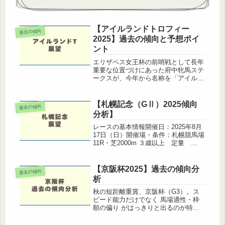
【アイルランドトロフィー
過去の傾向
2025】過去の傾向と予想ポイ
ント
エリザベス女王杯の前哨戦として長年
重要な位置づけにあった府中牝馬ステ
ークスが、今年から名称を「アイルラ
ンドトロフィー」へと変更。名称は変
わったものの、**開催時期（10月・東
京芝1800m）や出走条件（3歳以上牝
【札幌記念（GⅡ）2025傾向
過去の傾向
馬限定・G2）**は従来と同...
分析】
レースの基本情報開催日：2025年8月
17日（日）開催場・条件：札幌競馬場
11R・芝2000m ３歳以上 定量
（GⅡ）🔍 過去の傾向1. 前走G1組を
重視GⅡの中でも賞金額が高く、実力
馬が集まりやすい一戦。さらに定量戦
【京阪杯2025】過去の傾向分
過去の傾向
のため、前走でG1な...
析
秋の短距離重賞、京阪杯（G3）。ス
ピード能力だけでなく 馬場適性・枠
順の偏り がはっきりと出るのが特徴
です。この記事では、過去10年の京阪
杯のデータと傾向 をもとに、好走し