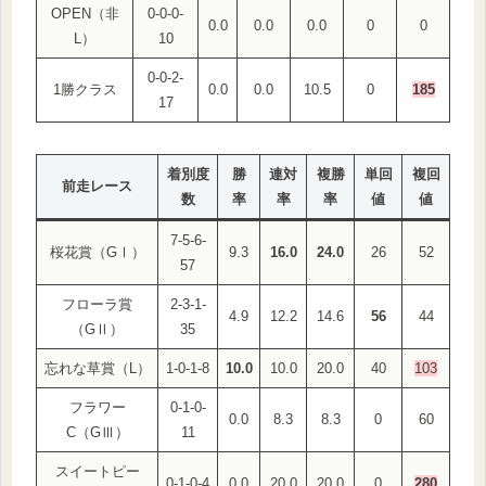
OPEN（非
0-0-0-
0.0
0.0
0.0
0
0
L）
10
0-0-2-
1勝クラス
0.0
0.0
10.5
0
185
17
着別度
勝
連対
複勝
単回
複回
前走レース
数
率
率
率
値
値
7-5-6-
桜花賞（GⅠ）
9.3
16.0
24.0
26
52
57
フローラ賞
2-3-1-
4.9
12.2
14.6
56
44
（GⅡ）
35
忘れな草賞（L）
1-0-1-8
10.0
10.0
20.0
40
103
フラワー
0-1-0-
0.0
8.3
8.3
0
60
C（GⅢ）
11
スイートピー
0-1-0-4
0.0
20.0
20.0
0
280