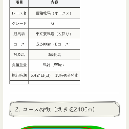
項目
内容
レース名
優駿牝馬（オークス）
グレード
GⅠ
競馬場
東京競馬場（左回り）
コース
芝2400m（Bコース）
対象馬
3歳牝馬
負担重量
馬齢（55kg）
施行時期
5月24日(日) 15時40分発走
2. コース特徴（東京芝2400m）