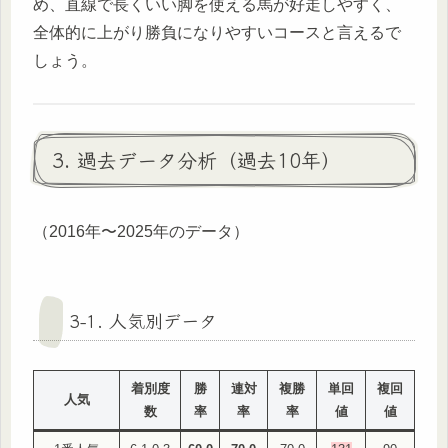
め、直線で長くいい脚を使える馬が好走しやすく、
全体的に上がり勝負になりやすいコースと言えるで
しょう。
3. 過去データ分析（過去10年）
（2016年〜2025年のデータ）
3-1. 人気別データ
着別度
勝
連対
複勝
単回
複回
人気
数
率
率
率
値
値