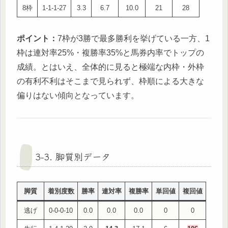
8枠
1-1-1-27
3.3
6.7
10.0
21
28
ポイント：
7枠が3勝で最多勝利を挙げている一方、1
枠は連対率25%・複勝率35%と馬券内率でトップの
成績。とはいえ、全体的に見ると極端な内枠・外枠
の有利不利はそこまで見られず、枠順による大きな
偏りはない傾向となっています。
3-3. 脚質別データ
脚質
着別度数
勝率
連対率
複勝率
単回値
複回値
逃げ
0-0-0-10
0.0
0.0
0.0
0
0