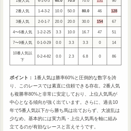
1番人気
6-1-0-3
60.0
70.0
70.0
131
90
2番人気
1-4-3-2
10.0
50.0
80.0
46
128
3番人気
2-0-1-7
20.0
20.0
30.0
154
67
4〜6番人気
1-2-2-25
3.3
10.0
16.7
47
51
7〜9番人気
0-1-0-29
0.0
3.3
3.3
0
14
10番人気以
0-2-4-82
0.0
2.3
6.8
0
86
下
ポイント：
1番人気は勝率60%と圧倒的な数字を誇
り、このレースでは素直に信頼できる存在。2番人気
も複勝率80%と非常に安定しており、上位人気馬が
中心となる傾向が強く出ています。さらに、過去10
年で5番人気以下から勝ち馬は出ておらず、大波乱は
少なめ。基本的には実力馬・上位人気馬を軸に組み
立てるのが有効なレースと言えそうです。