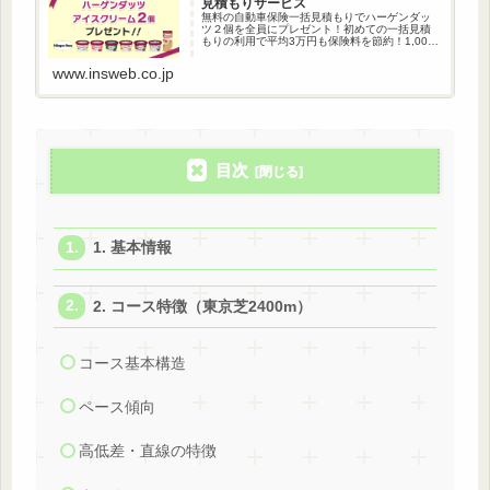
見積もりサービス
無料の自動車保険一括見積もりでハーゲンダッ
ツ２個を全員にプレゼント！初めての一括見積
もりの利用で平均3万円も保険料を節約！1,000
万人以上が利用している自動車保険一括見積も
りです。
www.insweb.co.jp
目次
1. 基本情報
2. コース特徴（東京芝2400m）
コース基本構造
ペース傾向
高低差・直線の特徴