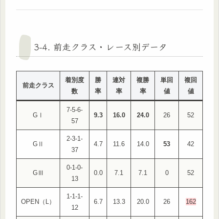
3-4. 前走クラス・レース別データ
着別度
勝
連対
複勝
単回
複回
前走クラス
数
率
率
率
値
値
7-5-6-
GⅠ
9.3
16.0
24.0
26
52
57
2-3-1-
GⅡ
4.7
11.6
14.0
53
42
37
0-1-0-
GⅢ
0.0
7.1
7.1
0
52
13
1-1-1-
OPEN（L）
6.7
13.3
20.0
26
162
12